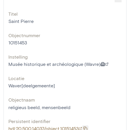
Titel
Saint Pierre
Objectnummer
10151453
Instelling
Musée historique et archéologique (Wavre)
Locatie
Waver[deelgemeente]
Objectnaam
religieus beeld
,
mensenbeeld
Persistent identifier
hdl:20.500.14037/object.10151453