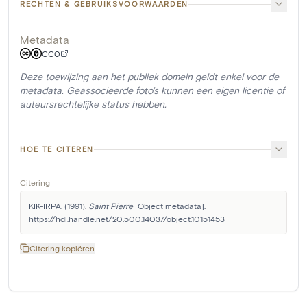
RECHTEN & GEBRUIKSVOORWAARDEN
Metadata
CC0
Deze toewijzing aan het publiek domein geldt enkel voor de
metadata. Geassocieerde foto's kunnen een eigen licentie of
auteursrechtelijke status hebben.
HOE TE CITEREN
Citering
KIK-IRPA. (1991). 
Saint Pierre
 [Object metadata]. 
https://hdl.handle.net/20.500.14037/object.10151453
Citering kopiëren