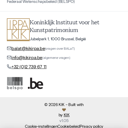
Federaal Wetenschapsbeleid (BELSPO)
Koninklijk Instituut voor het
Kunstpatrimonium
Jubelpark 1, 1000 Brussel, België
balat@kikirpa.be
(vragen over BALaT)
info@kikirpa.be
(algemene vragen)
+32 (0)2 739 67 11
©
2026
KIK
- Built with
by
KIK
v
1.05
Cookie-instellingen
Cookiebeleid
Privacy policy