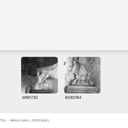
M181720
B082184
EL - WAUX-HALL (10151432)