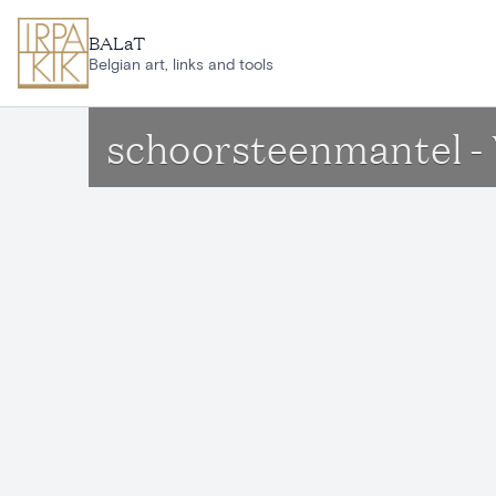
Ga naar hoofdinhoud
BALaT
Belgian art, links and tools
schoorsteenmantel - 