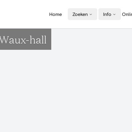
Home
Zoeken
Info
Onli
Waux-hall