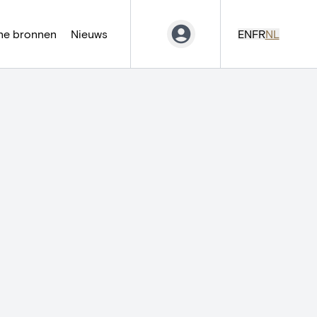
ne bronnen
Nieuws
EN
FR
NL