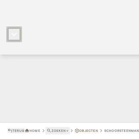
TERUG
HOME
ZOEKEN
˅
OBJECTEN
SCHOORSTEENMANT