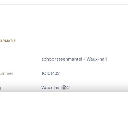
FORMATIE
schoorsteenmantel - Waux-hall
nummer
10151432
g
Waux-hall
Spa[localité]
t een schuifbalk om ze te vergelijken — met gesynchroniseerd zoomen 
naam
schoorsteenmantel
,
hoog-reliëf
het menu.