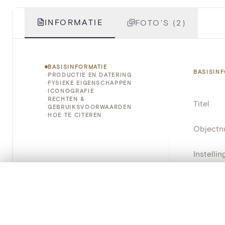
INFORMATIE
FOTO'S (2)
BASISINFORMATIE
BASISIN
PRODUCTIE EN DATERING
FYSIEKE EIGENSCHAPPEN
ICONOGRAFIE
RECHTEN &
Titel
GEBRUIKSVOORWAARDEN
HOE TE CITEREN
Object
Instellin
Locatie
0/50 foto's
VERGELIJKINGSSET
Zet je afbeeldingen naast elkaar, gelaagd of me
Object
Je kunt deze set altijd opnieuw openen via “Mijn set” in 