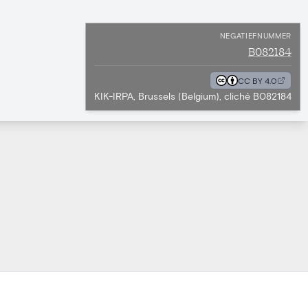
NEGATIEFNUMMER
B082184
CC BY 4.0
KIK-IRPA, Brussels (Belgium), cliché B082184