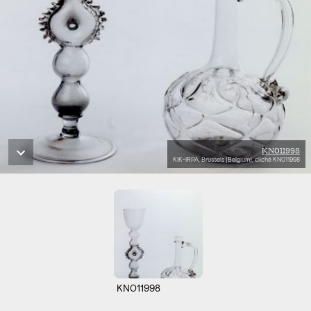
KN011998
KIK-IRPA, Brussels (Belgium), cliché KN011998
KN011998