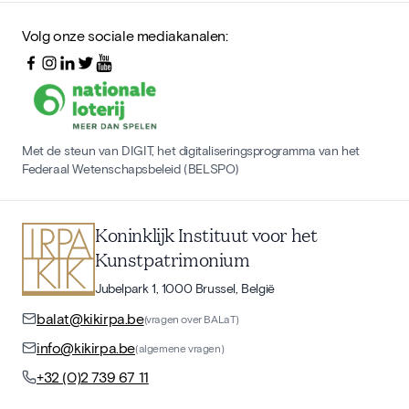
Volg onze sociale mediakanalen:
Met de steun van DIGIT, het digitaliseringsprogramma van het
Federaal Wetenschapsbeleid (BELSPO)
Koninklijk Instituut voor het
Kunstpatrimonium
Jubelpark 1, 1000 Brussel, België
balat@kikirpa.be
(vragen over BALaT)
info@kikirpa.be
(algemene vragen)
+32 (0)2 739 67 11