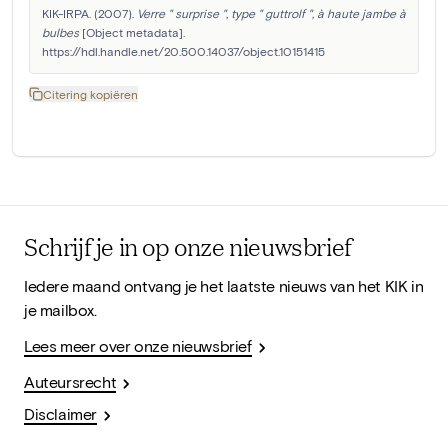
KIK-IRPA. (2007). 
Verre " surprise ", type " guttrolf ", à haute jambe à 
bulbes
 [Object metadata]. 
https://hdl.handle.net/20.500.14037/object.10151415
Citering kopiëren
Schrijf je in op onze nieuwsbrief
Iedere maand ontvang je het laatste nieuws van het KIK in
je mailbox.
Lees meer over onze nieuwsbrief
Auteursrecht
Disclaimer