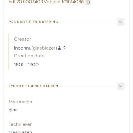
hdl:20.500.14037/object.10151408
PRODUCTIE EN DATERING
Creator
inconnu
(
glasblazer
)
Creation date
1601 - 1700
FYSIEKE EIGENSCHAPPEN
Materialen
glas
Technieken
glasblazen