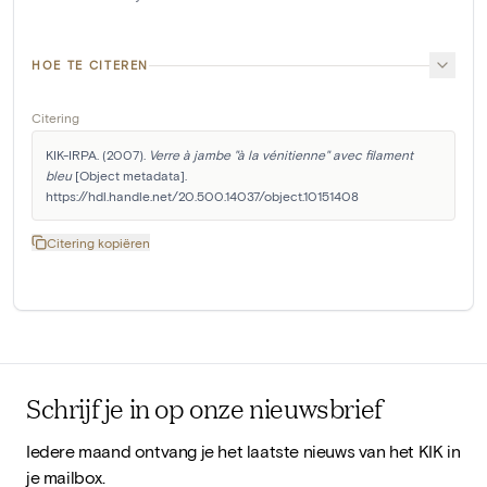
HOE TE CITEREN
Citering
KIK-IRPA. (2007). 
Verre à jambe "à la vénitienne" avec filament 
bleu
 [Object metadata]. 
https://hdl.handle.net/20.500.14037/object.10151408
Citering kopiëren
Schrijf je in op onze nieuwsbrief
Iedere maand ontvang je het laatste nieuws van het KIK in
je mailbox.