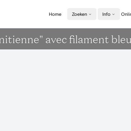
Home
Zoeken
Info
Onli
énitienne" avec filament ble