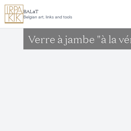
Ga naar hoofdinhoud
BALaT
Belgian art, links and tools
Verre à jambe "à la v