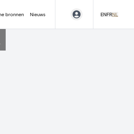
ne bronnen
Nieuws
EN
FR
NL
u