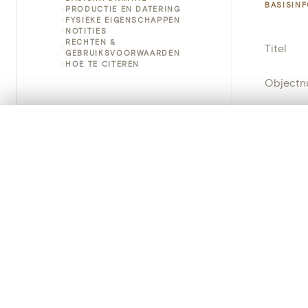
BASISIN
PRODUCTIE EN DATERING
FYSIEKE EIGENSCHAPPEN
NOTITIES
RECHTEN &
Titel
GEBRUIKSVOORWAARDEN
HOE TE CITEREN
Object
Instellin
0/50 foto's
VERGELIJKINGSSET
Locatie
Zet je afbeeldingen naast elkaar, gelaagd of me
Je kunt deze set altijd opnieuw openen via “Mijn set” in 
Standpla
Je vergelijki
Object
Alles wissen
Persisten