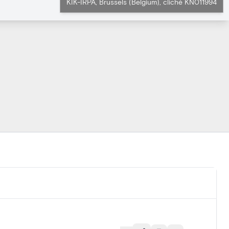
KIK-IRPA, Brussels (Belgium), cliché KN011994