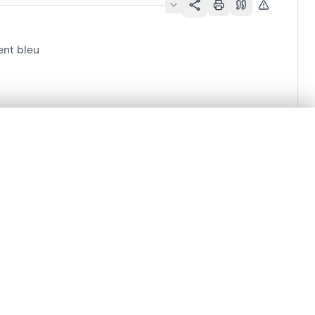
ent bleu
n der Burch]
en verschuiven.
m te beginnen.
Vergelijken in expertviewer