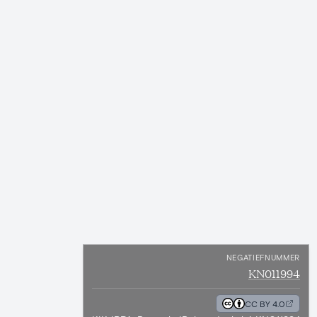
NEGATIEFNUMMER
KN011994
CC BY 4.0