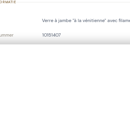
FORMATIE
Verre à jambe "à la vénitienne" avec filam
nummer
10151407
g
Château fort et musée d'art[Fondation va
Ecaussinnes-Lalaing
t een schuifbalk om ze te vergelijken — met gesynchroniseerd zoomen 
het menu.
ats / Adres:
V27
ngsset is leeg. Voeg foto's toe vanuit zoekresultaten of detailpagina's o
naam
drinkglas
t identifier
hdl:20.500.14037/object.10151407