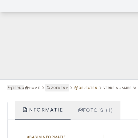
TERUG
HOME
ZOEKEN
˅
OBJECTEN
VERRE À JAMBE "À 
INFORMATIE
FOTO'S (1)
BASISINFORMATIE