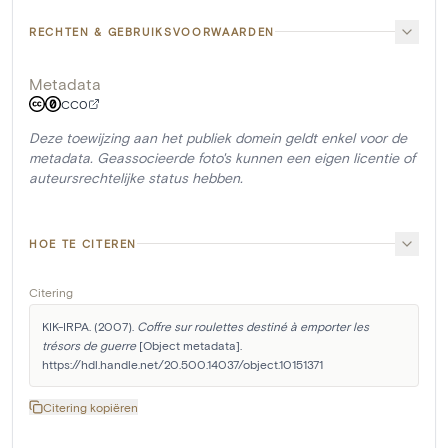
RECHTEN & GEBRUIKSVOORWAARDEN
Metadata
CC0
Deze toewijzing aan het publiek domein geldt enkel voor de
metadata. Geassocieerde foto's kunnen een eigen licentie of
auteursrechtelijke status hebben.
HOE TE CITEREN
Citering
KIK-IRPA. (2007). 
Coffre sur roulettes destiné à emporter les 
trésors de guerre
 [Object metadata]. 
https://hdl.handle.net/20.500.14037/object.10151371
Citering kopiëren