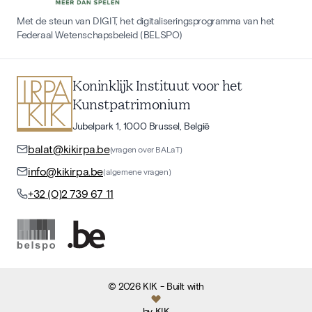
Met de steun van DIGIT, het digitaliseringsprogramma van het
Federaal Wetenschapsbeleid (BELSPO)
Koninklijk Instituut voor het
Kunstpatrimonium
Jubelpark 1, 1000 Brussel, België
balat@kikirpa.be
(vragen over BALaT)
info@kikirpa.be
(algemene vragen)
+32 (0)2 739 67 11
©
2026
KIK
- Built with
by
KIK