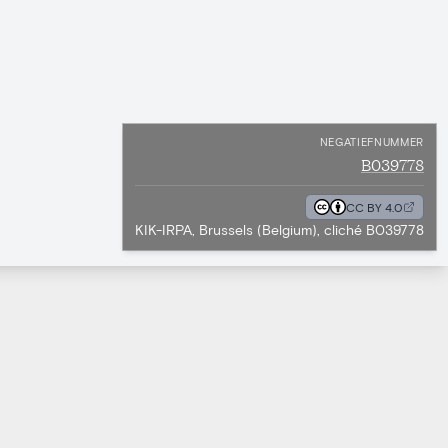
NEGATIEFNUMMER
B039778
CC BY 4.0
KIK-IRPA, Brussels (Belgium), cliché B039778