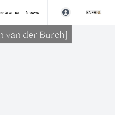
ne bronnen
Nieuws
EN
FR
NL
n van der Burch]