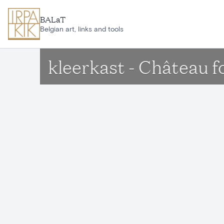
Ga naar hoofdinhoud
BALaT
Belgian art, links and tools
kleerkast - Château f