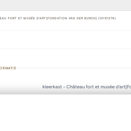
EAU FORT ET MUSÉE D'ART[FONDATION VAN DER BURCH] (10151276)
FORMATIE
kleerkast - Château fort et musée d'art[
nummer
10151276
t een schuifbalk om ze te vergelijken — met gesynchroniseerd zoomen 
g
Château fort et musée d'art[Fondation va
het menu.
Ecaussinnes-Lalaing