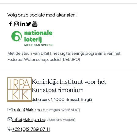
Volg onze sociale mediakanalen:
Met de steun van DIGIT, het digitaliseringsprogramma van het
Federaal Wetenschapsbeleid (BELSPO)
Koninklijk Instituut voor het
Kunstpatrimonium
Jubelpark 1, 1000 Brussel, België
balat@kikirpa.be
(vragen over BALaT)
info@kikirpa.be
(algemene vragen)
+32 (0)2 739 67 11