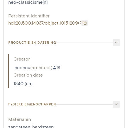
neo-classicisme[n]
Persistent identifier
hdl:20.500.14037/object.10151209
PRODUCTIE EN DATERING
Creator
inconnu
(
architect
)
Creation date
1840 (ca)
FYSIEKE EIGENSCHAPPEN
Materialen
zandsteen
,
hardsteen