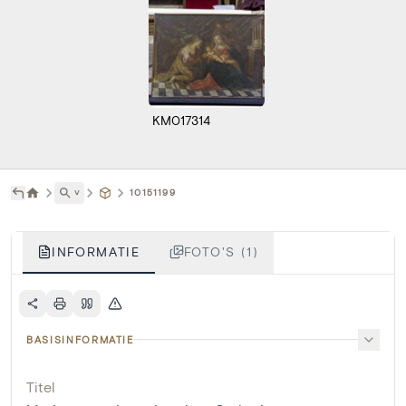
KM017314
˅
10151199
INFORMATIE
FOTO'S (1)
BASISINFORMATIE
Titel