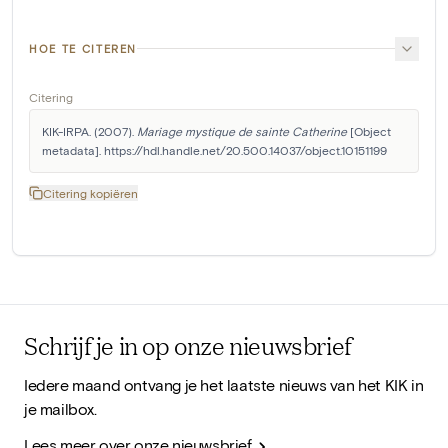
HOE TE CITEREN
Citering
KIK-IRPA. (2007). 
Mariage mystique de sainte Catherine
 [Object 
metadata]. https://hdl.handle.net/20.500.14037/object.10151199
Citering kopiëren
Schrijf je in op onze nieuwsbrief
Iedere maand ontvang je het laatste nieuws van het KIK in
je mailbox.
Lees meer over onze nieuwsbrief