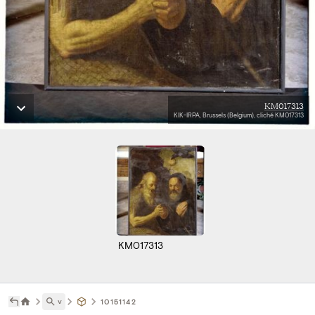
KM017313
KIK-IRPA, Brussels (Belgium), cliché KM017313
KM017313
˅
10151142