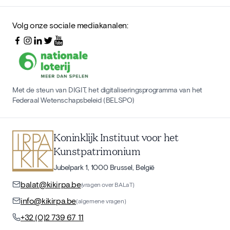
Volg onze sociale mediakanalen:
Met de steun van DIGIT, het digitaliseringsprogramma van het
Federaal Wetenschapsbeleid (BELSPO)
Koninklijk Instituut voor het
Kunstpatrimonium
Jubelpark 1, 1000 Brussel, België
balat@kikirpa.be
(vragen over BALaT)
info@kikirpa.be
(algemene vragen)
+32 (0)2 739 67 11