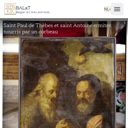
Ga naar hoofdinhoud
BALaT
NL
˅
Belgian art, links and tools
Saint Paul de Thèbes et saint Antoine ermites
nourris par un corbeau