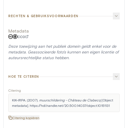
RECHTEN & GEBRUIKSVOORWAARDEN
Metadata
CC0
Deze toewijzing aan het publiek domein geldt enkel voor de
metadata. Geassocieerde foto's kunnen een eigen licentie of
auteursrechtelijke status hebben.
HOE TE CITEREN
Citering
KIK-IRPA. (2007). 
muurschildering - Château de Clabecq
 [Object 
metadata]. https://hdl.handle.net/20.500.14037/object.10151131
Citering kopiëren