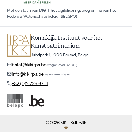
Met de steun van DIGIT, het digitaliseringsprogramma van het
Federaal Wetenschapsbeleid (BELSPO)
Koninklijk Instituut voor het
Kunstpatrimonium
Jubelpark 1, 1000 Brussel, België
balat@kikirpa.be
(vragen over BALaT)
info@kikirpa.be
(algemene vragen)
+32 (0)2 739 67 11
©
2026
KIK
- Built with