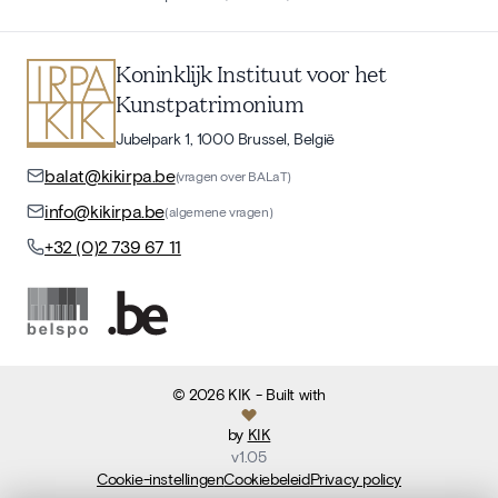
Koninklijk Instituut voor het
Kunstpatrimonium
Jubelpark 1, 1000 Brussel, België
balat@kikirpa.be
(vragen over BALaT)
info@kikirpa.be
(algemene vragen)
+32 (0)2 739 67 11
©
2026
KIK
- Built with
by
KIK
v
1.05
Cookie-instellingen
Cookiebeleid
Privacy policy