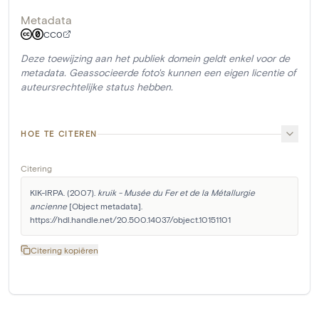
Metadata
CC0
Deze toewijzing aan het publiek domein geldt enkel voor de
metadata. Geassocieerde foto's kunnen een eigen licentie of
auteursrechtelijke status hebben.
HOE TE CITEREN
Citering
KIK-IRPA. (2007). 
kruik - Musée du Fer et de la Métallurgie 
ancienne
 [Object metadata]. 
https://hdl.handle.net/20.500.14037/object.10151101
Citering kopiëren