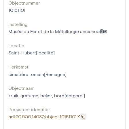
Objectnummer
10151101
Instelling
Musée du Fer et de la Métallurgie ancienne
Locatie
Saint-Hubert[localité]
Herkomst
cimetière romain[Remagne]
Objectnaam
kruik
,
grafurne
,
beker
,
bord[eetgerei]
Persistent identifier
hdl:20.500.14037/object.10151101