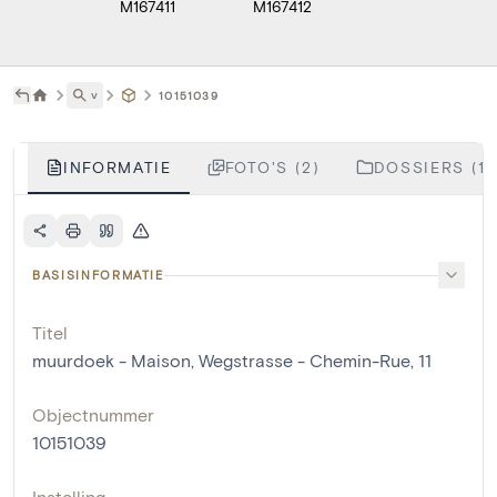
M167411
M167412
˅
10151039
INFORMATIE
FOTO'S (2)
DOSSIERS (1)
BASISINFORMATIE
Titel
muurdoek - Maison, Wegstrasse - Chemin-Rue, 11
Objectnummer
10151039
Instelling