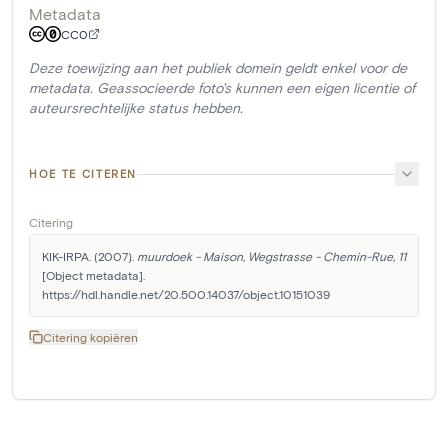
Metadata
CC0
Deze toewijzing aan het publiek domein geldt enkel voor de
metadata. Geassocieerde foto's kunnen een eigen licentie of
auteursrechtelijke status hebben.
HOE TE CITEREN
Citering
KIK-IRPA. (2007). 
muurdoek - Maison, Wegstrasse - Chemin-Rue, 11
[Object metadata]. 
https://hdl.handle.net/20.500.14037/object.10151039
Citering kopiëren