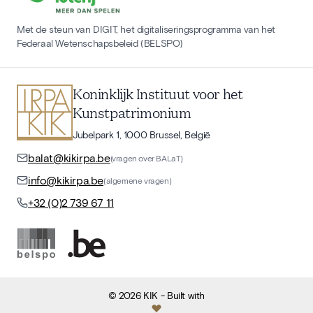
Met de steun van DIGIT, het digitaliseringsprogramma van het
Federaal Wetenschapsbeleid (BELSPO)
Koninklijk Instituut voor het
Kunstpatrimonium
Jubelpark 1, 1000 Brussel, België
balat@kikirpa.be
(vragen over BALaT)
info@kikirpa.be
(algemene vragen)
+32 (0)2 739 67 11
©
2026
KIK
- Built with