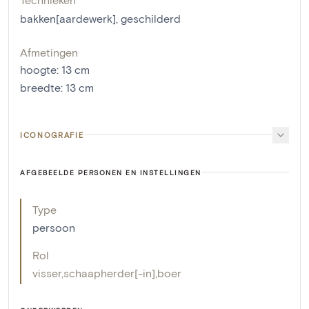
bakken[aardewerk]
,
geschilderd
Afmetingen
hoogte
:
13
cm
breedte
:
13
cm
ICONOGRAFIE
AFGEBEELDE PERSONEN EN INSTELLINGEN
Type
persoon
Rol
visser
,
schaapherder[-in]
,
boer