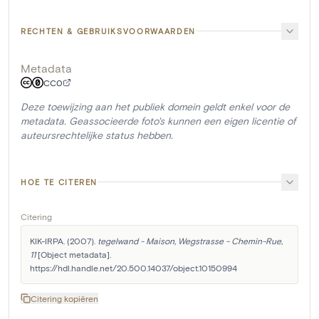
RECHTEN & GEBRUIKSVOORWAARDEN
Metadata
CC0
Deze toewijzing aan het publiek domein geldt enkel voor de
metadata. Geassocieerde foto's kunnen een eigen licentie of
auteursrechtelijke status hebben.
HOE TE CITEREN
Citering
KIK-IRPA. (2007). 
tegelwand - Maison, Wegstrasse - Chemin-Rue, 
11
 [Object metadata]. 
https://hdl.handle.net/20.500.14037/object.10150994
Citering kopiëren