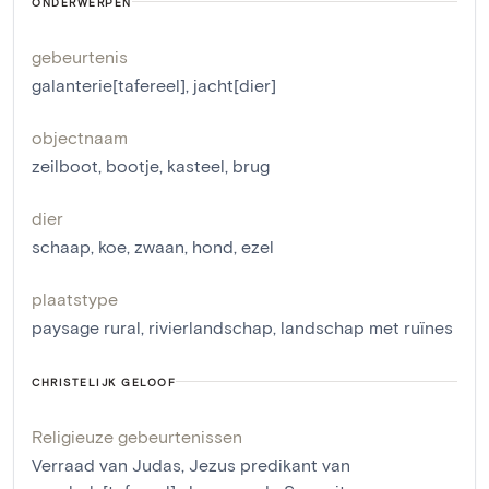
ONDERWERPEN
gebeurtenis
galanterie[tafereel]
,
jacht[dier]
objectnaam
zeilboot
,
bootje
,
kasteel
,
brug
dier
schaap
,
koe
,
zwaan
,
hond
,
ezel
plaatstype
paysage rural
,
rivierlandschap
,
landschap met ruïnes
CHRISTELIJK GELOOF
Religieuze gebeurtenissen
Verraad van Judas
,
Jezus predikant van