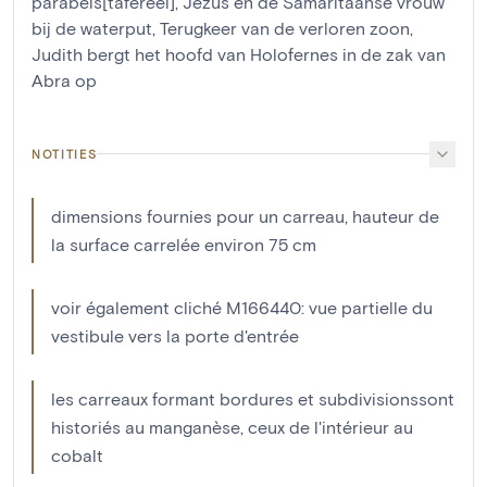
parabels[tafereel]
,
Jezus en de Samaritaanse vrouw
bij de waterput
,
Terugkeer van de verloren zoon
,
Judith bergt het hoofd van Holofernes in de zak van
Abra op
NOTITIES
dimensions fournies pour un carreau, hauteur de
la surface carrelée environ 75 cm
voir également cliché M166440: vue partielle du
vestibule vers la porte d'entrée
les carreaux formant bordures et subdivisionssont
historiés au manganèse, ceux de l'intérieur au
cobalt