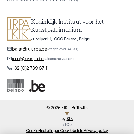
Koninklijk Instituut voor het
Kunstpatrimonium
Jubelpark 1, 1000 Brussel, België
balat@kikirpa.be
(vragen over BALaT)
info@kikirpa.be
(algemene vragen)
+32 (0)2 739 67 11
©
2026
KIK
- Built with
by
KIK
v
1.05
Cookie-instellingen
Cookiebeleid
Privacy policy