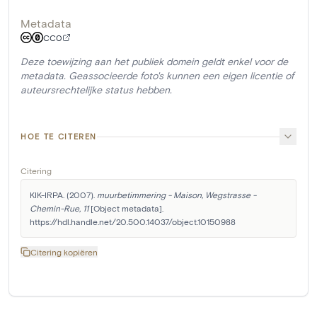
Metadata
CC0
Deze toewijzing aan het publiek domein geldt enkel voor de
metadata. Geassocieerde foto's kunnen een eigen licentie of
auteursrechtelijke status hebben.
HOE TE CITEREN
Citering
KIK-IRPA. (2007). 
muurbetimmering - Maison, Wegstrasse - 
Chemin-Rue, 11
 [Object metadata]. 
https://hdl.handle.net/20.500.14037/object.10150988
Citering kopiëren