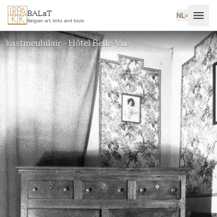
Ga naar hoofdinhoud
BALaT
NL
˅
Belgian art, links and tools
kastmeubilair - Hôtel Belle-Vue