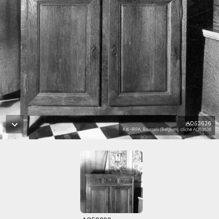
A053636
KIK-IRPA, Brussels (Belgium), cliché A053636