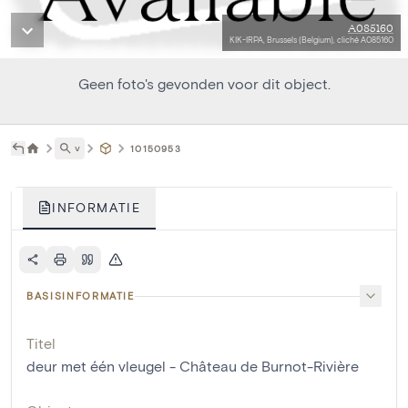
A085160
KIK-IRPA, Brussels (Belgium), cliché A085160
Geen foto's gevonden voor dit object.
˅
10150953
INFORMATIE
BASISINFORMATIE
Titel
deur met één vleugel - Château de Burnot-Rivière