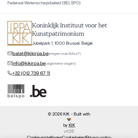
Federaal Wetenschapsbeleid (BELSPO)
Koninklijk Instituut voor het
Kunstpatrimonium
Jubelpark 1, 1000 Brussel, België
balat@kikirpa.be
(vragen over BALaT)
info@kikirpa.be
(algemene vragen)
+32 (0)2 739 67 11
©
2026
KIK
- Built with
by
KIK
v
1.05
Cookie-instellingen
Cookiebeleid
Privacy policy