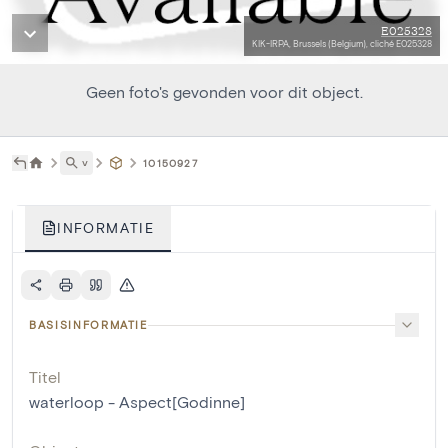
E025328
KIK-IRPA, Brussels (Belgium), cliché E025328
Geen foto's gevonden voor dit object.
˅
10150927
INFORMATIE
BASISINFORMATIE
Titel
waterloop - Aspect[Godinne]