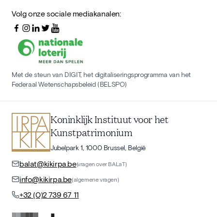
Volg onze sociale mediakanalen:
Met de steun van DIGIT, het digitaliseringsprogramma van het
Federaal Wetenschapsbeleid (BELSPO)
Koninklijk Instituut voor het
Kunstpatrimonium
Jubelpark 1, 1000 Brussel, België
balat@kikirpa.be
(vragen over BALaT)
info@kikirpa.be
(algemene vragen)
+32 (0)2 739 67 11