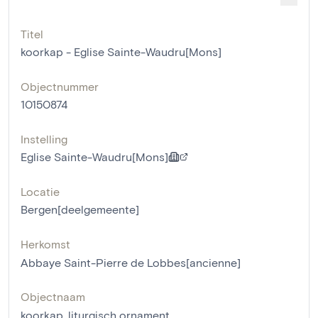
Titel
koorkap - Eglise Sainte-Waudru[Mons]
Objectnummer
10150874
Instelling
Eglise Sainte-Waudru[Mons]
Locatie
Bergen[deelgemeente]
Herkomst
Abbaye Saint-Pierre de Lobbes[ancienne]
Objectnaam
koorkap
,
liturgisch ornament