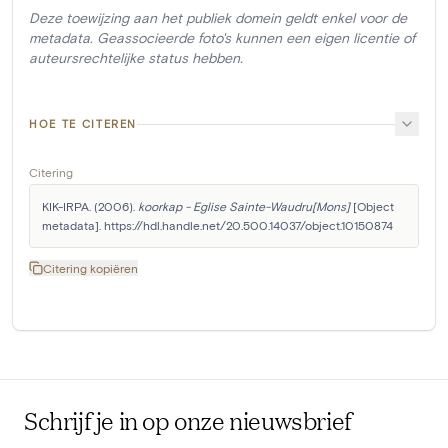
Deze toewijzing aan het publiek domein geldt enkel voor de
metadata. Geassocieerde foto's kunnen een eigen licentie of
auteursrechtelijke status hebben.
HOE TE CITEREN
Citering
KIK-IRPA. (2006). 
koorkap - Eglise Sainte-Waudru[Mons]
 [Object 
metadata]. https://hdl.handle.net/20.500.14037/object.10150874
Citering kopiëren
Schrijf je in op onze nieuwsbrief