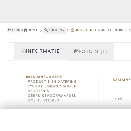
TERUG
HOME
ZOEKEN
˅
OBJECTEN
DOUBLE-PORCHE (
INFORMATIE
FOTO'S (1)
BASISINFORMATIE
BASISIN
PRODUCTIE EN DATERING
FYSIEKE EIGENSCHAPPEN
RECHTEN &
GEBRUIKSVOORWAARDEN
Titel
HOE TE CITEREN
Object
0/50 foto's
VERGELIJKINGSSET
Instellin
Zet je afbeeldingen naast elkaar, gelaagd of me