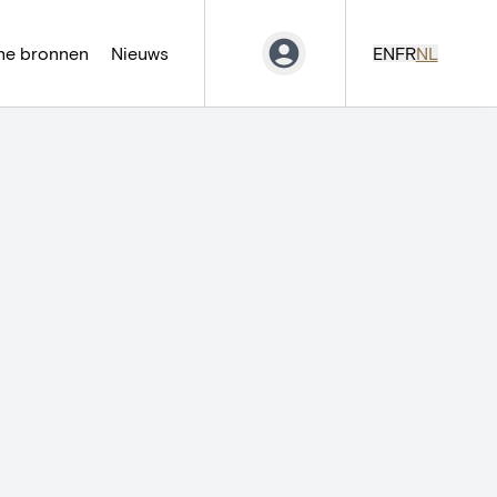
ne bronnen
Nieuws
EN
FR
NL