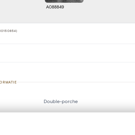
A088849
10150854)
FORMATIE
Double-porche
nummer
10150854
g
Château de Belle-Maison
t een schuifbalk om ze te vergelijken — met gesynchroniseerd zoomen 