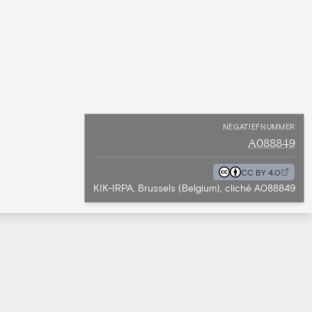
NEGATIEFNUMMER
A088849
CC BY 4.0
KIK-IRPA, Brussels (Belgium), cliché A088849