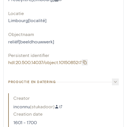
Locatie
Limbourg[localité]
Objectnaam
reliëf[beeldhouwwerk]
Persistent identifier
hdl:20.500.14037/object.10150852
PRODUCTIE EN DATERING
Creator
inconnu
(
stukadoor
)
Creation date
1601 - 1700