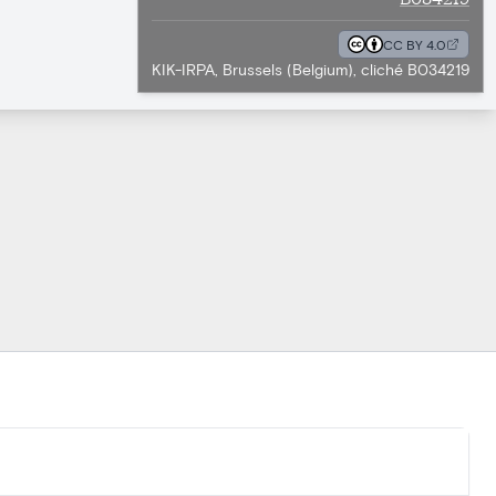
CC BY 4.0
KIK-IRPA, Brussels (Belgium), cliché B034219