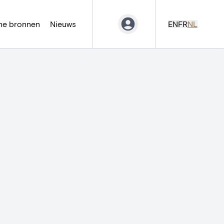
ne bronnen
Nieuws
EN
FR
NL