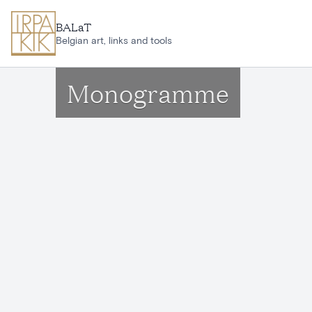
Ga naar hoofdinhoud
BALaT
Belgian art, links and tools
Monogramme