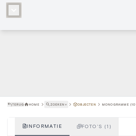
TERUG
HOME
ZOEKEN
˅
OBJECTEN
MONOGRAMME (101
INFORMATIE
FOTO'S (1)