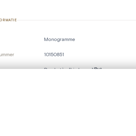
FORMATIE
Monogramme
nummer
10150851
g
Presbytère[Limbourg]
Limbourg[localité]
t een schuifbalk om ze te vergelijken — met gesynchroniseerd zoomen 
het menu.
naam
reliëf[beeldhouwwerk]
ngsset is leeg. Voeg foto's toe vanuit zoekresultaten of detailpagina's o
t identifier
hdl:20.500.14037/object.10150851