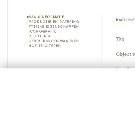
BASISINFORMATIE
BASISIN
PRODUCTIE EN DATERING
FYSIEKE EIGENSCHAPPEN
ICONOGRAFIE
RECHTEN &
Titel
GEBRUIKSVOORWAARDEN
HOE TE CITEREN
Object
Instellin
0/50 foto's
VERGELIJKINGSSET
Locatie
Zet je afbeeldingen naast elkaar, gelaagd of me
Je kunt deze set altijd opnieuw openen via “Mijn set” in 
Object
Je vergelijki
Persisten
Alles wissen