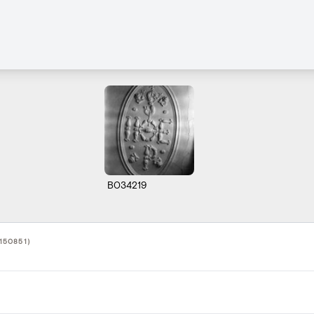
B034219
50851)