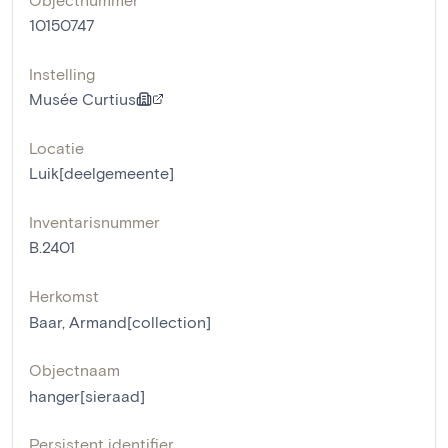
10150747
Instelling
Musée Curtius
Locatie
Luik[deelgemeente]
Inventarisnummer
B.2401
Herkomst
Baar, Armand[collection]
Objectnaam
hanger[sieraad]
Persistent identifier