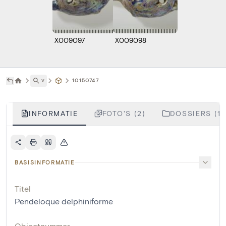
X009097
X009098
˅
10150747
INFORMATIE
FOTO'S (2)
DOSSIERS (1)
BASISINFORMATIE
Titel
Pendeloque delphiniforme
Objectnummer