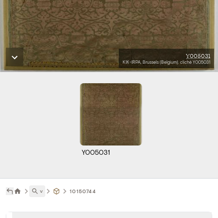
Y005031
KIK-IRPA, Brussels (Belgium), cliché Y005031
Y005031
˅
10150744