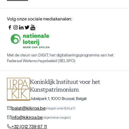
Volg onze sociale mediakanalen:
Met de steun van DIGIT, het digitaliseringsprogramma van het
Federaal Wetenschapsbeleid (BELSPO)
Koninklijk Instituut voor het
Kunstpatrimonium
Jubelpark 1, 1000 Brussel, België
balat@kikirpa.be
(vragen over BALaT)
info@kikirpa.be
(algemene vragen)
+32 (0)2 739 67 11