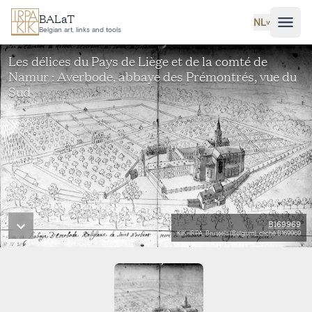
Ga naar hoofdinhoud
BALaT
NL
˅
Belgian art, links and tools
Les délices du Pays de Liège et de la comté de
Namur : Averbode, abbaye des Prémontrés, vue du
Sud
B169969
KIK-IRPA, Brussels (Belgium), cliché B169969