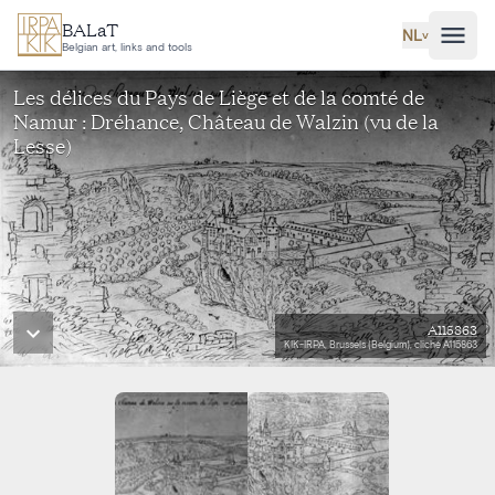
Ga naar hoofdinhoud
BALaT
NL
˅
Belgian art, links and tools
Les délices du Pays de Liège et de la comté de
Namur : Dréhance, Château de Walzin (vu de la
Lesse)
A115863
KIK-IRPA, Brussels (Belgium), cliché A115863