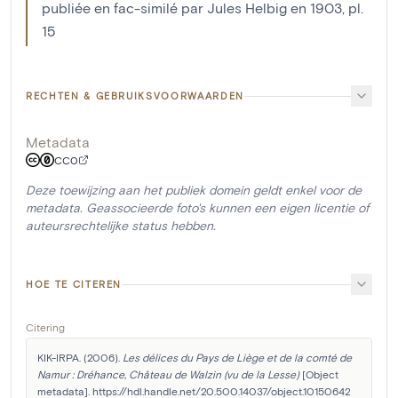
publiée en fac-similé par Jules Helbig en 1903, pl.
15
RECHTEN & GEBRUIKSVOORWAARDEN
Metadata
CC0
Deze toewijzing aan het publiek domein geldt enkel voor de
metadata. Geassocieerde foto's kunnen een eigen licentie of
auteursrechtelijke status hebben.
HOE TE CITEREN
Citering
KIK-IRPA. (2006). 
Les délices du Pays de Liège et de la comté de 
Namur : Dréhance, Château de Walzin (vu de la Lesse)
 [Object 
metadata]. https://hdl.handle.net/20.500.14037/object.10150642