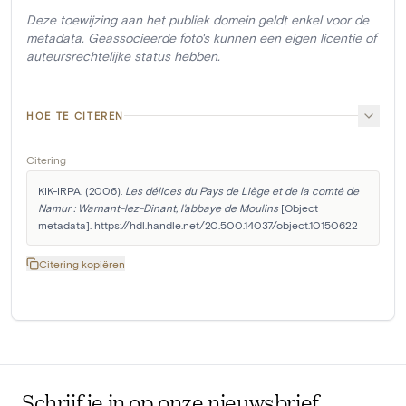
Deze toewijzing aan het publiek domein geldt enkel voor de
metadata. Geassocieerde foto's kunnen een eigen licentie of
auteursrechtelijke status hebben.
HOE TE CITEREN
Citering
KIK-IRPA. (2006). 
Les délices du Pays de Liège et de la comté de 
Namur : Warnant-lez-Dinant, l'abbaye de Moulins
 [Object 
metadata]. https://hdl.handle.net/20.500.14037/object.10150622
Citering kopiëren
Schrijf je in op onze nieuwsbrief