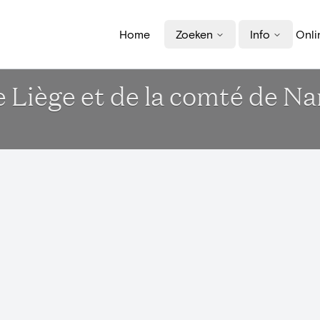
Home
Zoeken
Info
Onli
e Liège et de la comté de N