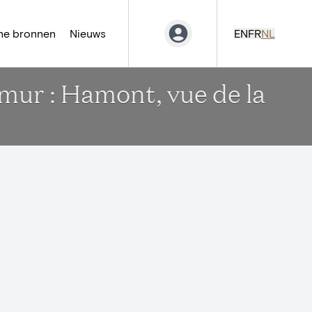
ne bronnen
Nieuws
EN
FR
NL
amur : Hamont, vue de la