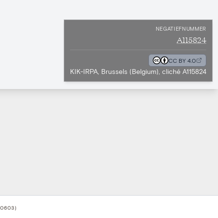
NEGATIEFNUMMER
A115824
CC BY 4.0
KIK-IRPA, Brussels (Belgium), cliché A115824
50603)