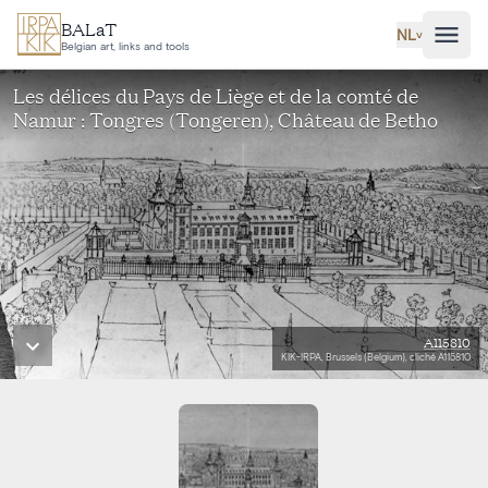
Ga naar hoofdinhoud
BALaT
NL
˅
Belgian art, links and tools
Les délices du Pays de Liège et de la comté de
Namur : Tongres (Tongeren), Château de Betho
A115810
KIK-IRPA, Brussels (Belgium), cliché A115810