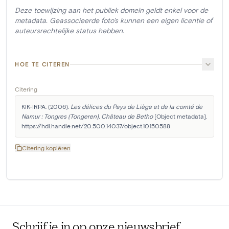
Deze toewijzing aan het publiek domein geldt enkel voor de
metadata. Geassocieerde foto's kunnen een eigen licentie of
auteursrechtelijke status hebben.
HOE TE CITEREN
Citering
KIK-IRPA. (2006). 
Les délices du Pays de Liège et de la comté de 
Namur : Tongres (Tongeren), Château de Betho
 [Object metadata]. 
https://hdl.handle.net/20.500.14037/object.10150588
Citering kopiëren
Schrijf je in op onze nieuwsbrief