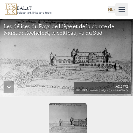
Ga naar hoofdinhoud
BALaT
NL
˅
Belgian art, links and tools
Les délices du Pays de Liège et de la comté de
Namur : Rochefort, le château, vu du Sud
A115772
KIK-IRPA, Brussels (Belgium), cliché A115772