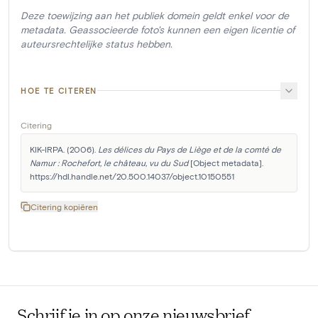
Deze toewijzing aan het publiek domein geldt enkel voor de
metadata. Geassocieerde foto's kunnen een eigen licentie of
auteursrechtelijke status hebben.
HOE TE CITEREN
Citering
KIK-IRPA. (2006). 
Les délices du Pays de Liège et de la comté de 
Namur : Rochefort, le château, vu du Sud
 [Object metadata]. 
https://hdl.handle.net/20.500.14037/object.10150551
Citering kopiëren
Schrijf je in op onze nieuwsbrief