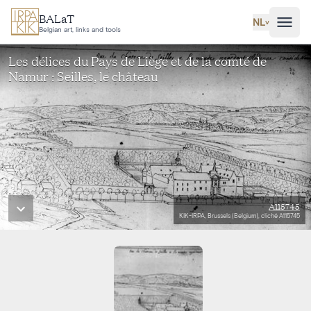
Ga naar hoofdinhoud
BALaT
NL
˅
Belgian art, links and tools
Les délices du Pays de Liège et de la comté de
Namur : Seilles, le château
A115745
KIK-IRPA, Brussels (Belgium), cliché A115745