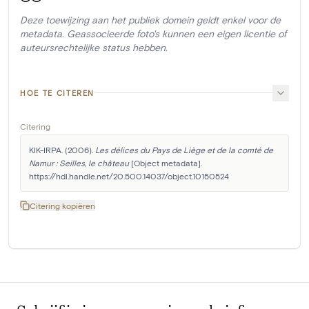
Deze toewijzing aan het publiek domein geldt enkel voor de
metadata. Geassocieerde foto's kunnen een eigen licentie of
auteursrechtelijke status hebben.
HOE TE CITEREN
Citering
KIK-IRPA. (2006). 
Les délices du Pays de Liège et de la comté de 
Namur : Seilles, le château
 [Object metadata]. 
https://hdl.handle.net/20.500.14037/object.10150524
Citering kopiëren