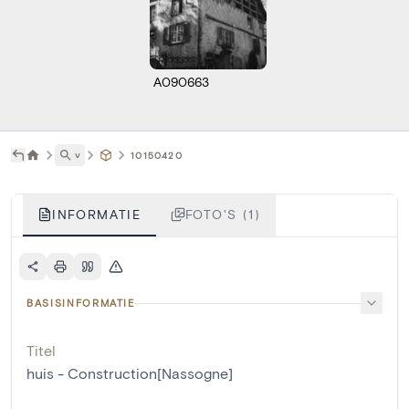
A090663
˅
10150420
INFORMATIE
FOTO'S (1)
BASISINFORMATIE
Titel
huis - Construction[Nassogne]