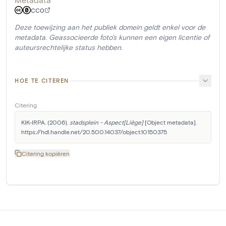
CC0
Deze toewijzing aan het publiek domein geldt enkel voor de
metadata. Geassocieerde foto's kunnen een eigen licentie of
auteursrechtelijke status hebben.
HOE TE CITEREN
Citering
KIK-IRPA. (2006). 
stadsplein - Aspect[Liège]
 [Object metadata]. 
https://hdl.handle.net/20.500.14037/object.10150375
Citering kopiëren