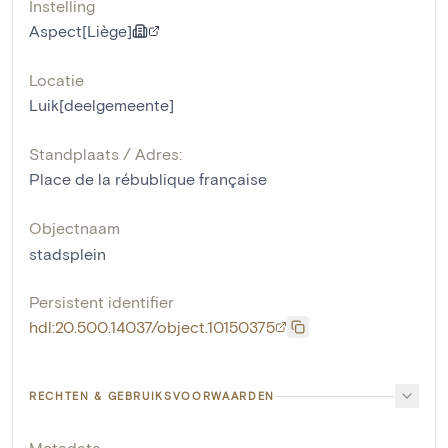
Instelling
Aspect[Liège]
Locatie
Luik[deelgemeente]
Standplaats / Adres:
Place de la rébublique française
Objectnaam
stadsplein
Persistent identifier
hdl:20.500.14037/object.10150375
RECHTEN & GEBRUIKSVOORWAARDEN
Metadata