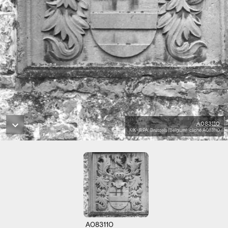
A083110
KIK-IRPA, Brussels (Belgium), cliché A083110
A083110