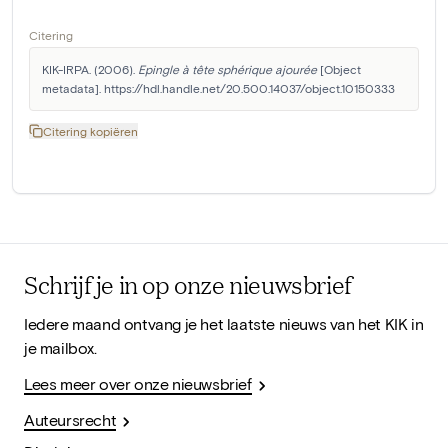
Citering
KIK-IRPA. (2006). 
Epingle à tête sphérique ajourée
 [Object 
metadata]. https://hdl.handle.net/20.500.14037/object.10150333
Citering kopiëren
Schrijf je in op onze nieuwsbrief
Iedere maand ontvang je het laatste nieuws van het KIK in
je mailbox.
Lees meer over onze nieuwsbrief
Auteursrecht