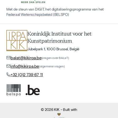
Met de steun van DIGIT, het digitaliseringsprogramma van het
Federaal Wetenschapsbeleid (BELSPO)
Koninklijk Instituut voor het
Kunstpatrimonium
Jubelpark 1, 1000 Brussel, België
balat@kikirpa.be
(vragen over BALaT)
info@kikirpa.be
(algemene vragen)
+32 (0)2 739 67 11
©
2026
KIK
- Built with