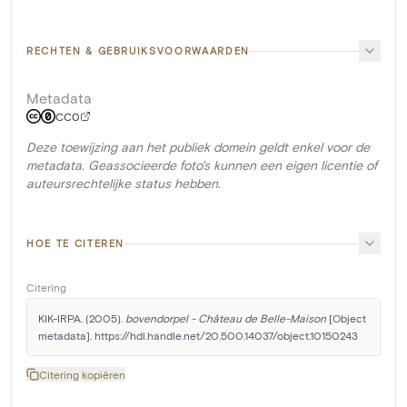
RECHTEN & GEBRUIKSVOORWAARDEN
Metadata
CC0
Deze toewijzing aan het publiek domein geldt enkel voor de
metadata. Geassocieerde foto's kunnen een eigen licentie of
auteursrechtelijke status hebben.
HOE TE CITEREN
Citering
KIK-IRPA. (2005). 
bovendorpel - Château de Belle-Maison
 [Object 
metadata]. https://hdl.handle.net/20.500.14037/object.10150243
Citering kopiëren