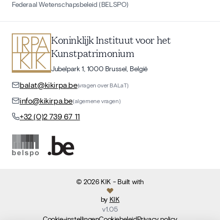
Federaal Wetenschapsbeleid (BELSPO)
Koninklijk Instituut voor het
Kunstpatrimonium
Jubelpark 1, 1000 Brussel, België
balat@kikirpa.be
(vragen over BALaT)
info@kikirpa.be
(algemene vragen)
+32 (0)2 739 67 11
©
2026
KIK
- Built with
by
KIK
v
1.05
Cookie-instellingen
Cookiebeleid
Privacy policy