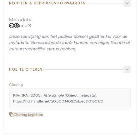
RECHTEN & GEBRUIKSVOORWAARDEN
Metadata
CC0
Deze toewijzing aan het publiek domein geldt enkel voor de
metadata. Geassocieerde foto's kunnen een eigen licentie of
auteursrechtelijke status hebben.
HOE TE CITEREN
Citering
KIK-IRPA. (2005). 
Tête d'angle
 [Object metadata]. 
https://hdl.handle.net/20.500.14037/object.10150170
Citering kopiëren