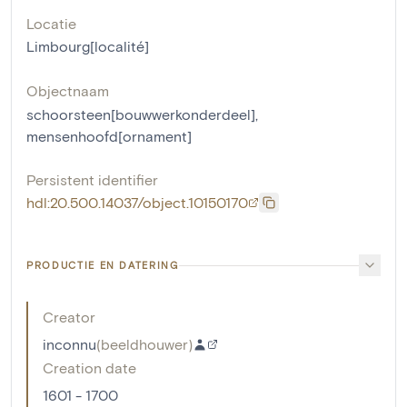
Locatie
Limbourg[localité]
Objectnaam
schoorsteen[bouwwerkonderdeel]
,
mensenhoofd[ornament]
Persistent identifier
hdl:20.500.14037/object.10150170
PRODUCTIE EN DATERING
Creator
inconnu
(
beeldhouwer
)
Creation date
1601 - 1700