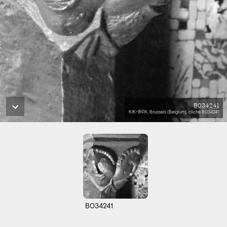
B034241
KIK-IRPA, Brussels (Belgium), cliché B034241
B034241