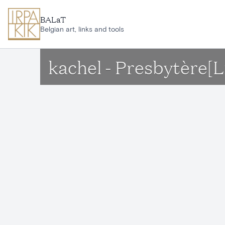
Ga naar hoofdinhoud
BALaT
Belgian art, links and tools
kachel - Presbytère[