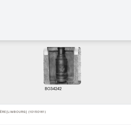
B034242
ÈRE[LIMBOURG] (10150161)