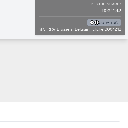
NEGATIEFNUMMER
B034242
CC BY 4.0
KIK-IRPA, Brussels (Belgium), cliché B034242