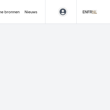
ne bronnen
Nieuws
EN
FR
NL