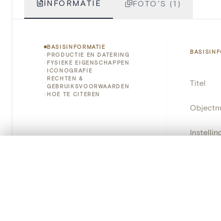
INFORMATIE
FOTO'S (1)
BASISINFORMATIE
BASISIN
PRODUCTIE EN DATERING
FYSIEKE EIGENSCHAPPEN
ICONOGRAFIE
RECHTEN &
Titel
GEBRUIKSVOORWAARDEN
HOE TE CITEREN
Object
Instellin
0/50 foto's
VERGELIJKINGSSET
Locatie
Zet je afbeeldingen naast elkaar, gelaagd of me
Je kunt deze set altijd opnieuw openen via “Mijn set” in 
Object
Persisten
Je vergelijki