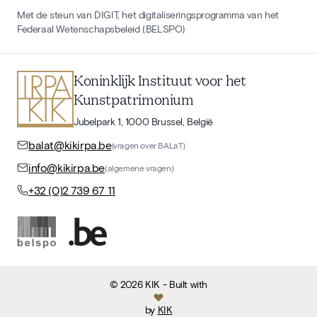
Met de steun van DIGIT, het digitaliseringsprogramma van het
Federaal Wetenschapsbeleid (BELSPO)
Koninklijk Instituut voor het
Kunstpatrimonium
Jubelpark 1, 1000 Brussel, België
balat@kikirpa.be
(vragen over BALaT)
info@kikirpa.be
(algemene vragen)
+32 (0)2 739 67 11
©
2026
KIK
- Built with
by
KIK