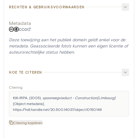
RECHTEN & GEBRUIKSVOORWAARDEN
Metadata
CC0
Deze toewijzing aan het publiek domein geldt enkel voor de
metadata. Geassocieerde foto's kunnen een eigen licentie of
auteursrechtelijke status hebben.
HOE TE CITEREN
Citering
KIK-IRPA. (2005). 
spoorwegviaduct - Construction[Limbourg]
[Object metadata]. 
https://hdl.handle.net/20.500.14037/object.10150149
Citering kopiëren