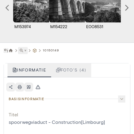
M153974
M154222
E008531
A1033
˅
10150149
INFORMATIE
FOTO'S (4)
BASISINFORMATIE
Titel
spoorwegviaduct - Construction[Limbourg]