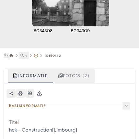
B034308
B034309
˅
10150142
INFORMATIE
FOTO'S (2)
BASISINFORMATIE
Titel
hek - Construction[Limbourg]