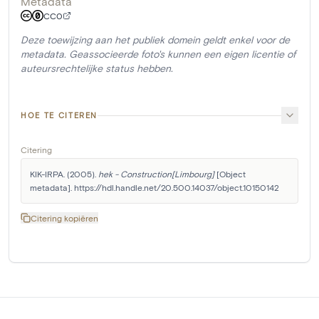
Metadata
CC0
Deze toewijzing aan het publiek domein geldt enkel voor de
metadata. Geassocieerde foto's kunnen een eigen licentie of
auteursrechtelijke status hebben.
HOE TE CITEREN
Citering
KIK-IRPA. (2005). 
hek - Construction[Limbourg]
 [Object 
metadata]. https://hdl.handle.net/20.500.14037/object.10150142
Citering kopiëren