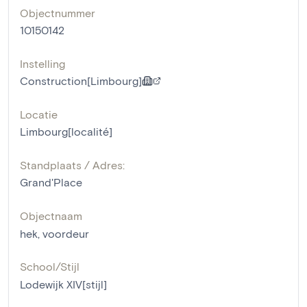
Objectnummer
10150142
Instelling
Construction[Limbourg]
Locatie
Limbourg[localité]
Standplaats / Adres:
Grand'Place
Objectnaam
hek
,
voordeur
School/Stijl
Lodewijk XIV[stijl]