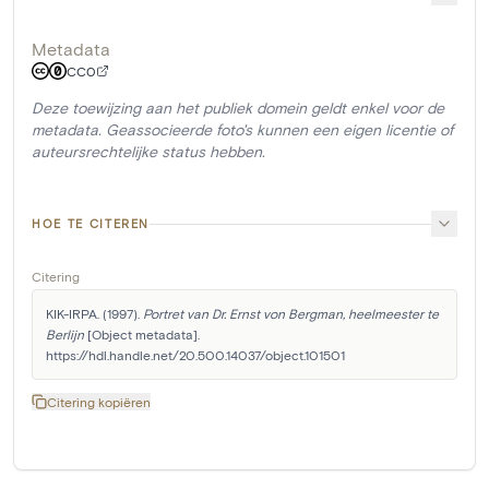
Metadata
CC0
Deze toewijzing aan het publiek domein geldt enkel voor de
metadata. Geassocieerde foto's kunnen een eigen licentie of
auteursrechtelijke status hebben.
HOE TE CITEREN
Citering
KIK-IRPA. (1997). 
Portret van Dr. Ernst von Bergman, heelmeester te 
Berlijn
 [Object metadata]. 
https://hdl.handle.net/20.500.14037/object.101501
Citering kopiëren