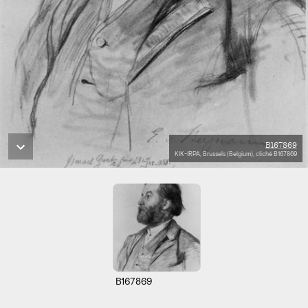
B167869
KIK-IRPA, Brussels (Belgium), cliché B167869
B167869