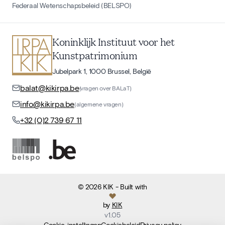
Federaal Wetenschapsbeleid (BELSPO)
Koninklijk Instituut voor het
Kunstpatrimonium
Jubelpark 1, 1000 Brussel, België
balat@kikirpa.be
(vragen over BALaT)
info@kikirpa.be
(algemene vragen)
+32 (0)2 739 67 11
©
2026
KIK
- Built with
by
KIK
v
1.05
Cookie-instellingen
Cookiebeleid
Privacy policy