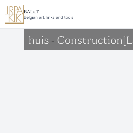
Ga naar hoofdinhoud
BALaT
Belgian art, links and tools
huis - Construction[