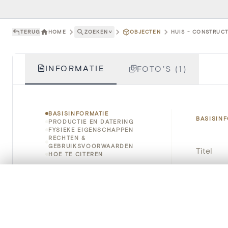
TERUG
HOME
ZOEKEN
˅
OBJECTEN
HUIS - CONSTRUCT
INFORMATIE
FOTO'S (1)
BASISINFORMATIE
BASISIN
PRODUCTIE EN DATERING
FYSIEKE EIGENSCHAPPEN
RECHTEN &
GEBRUIKSVOORWAARDEN
Titel
HOE TE CITEREN
Object
0/50 foto's
VERGELIJKINGSSET
Zet je afbeeldingen naast elkaar, gelaagd of me
Instellin
Je kunt deze set altijd opnieuw openen via “Mijn set” in 
Locatie