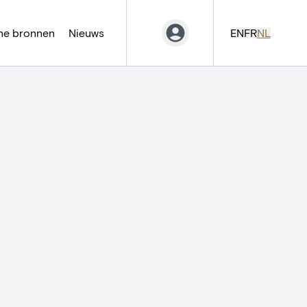
ne bronnen
Nieuws
EN
FR
NL