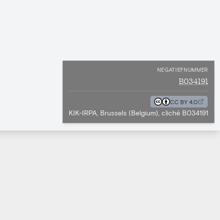
NEGATIEFNUMMER
B034191
CC BY 4.0
KIK-IRPA, Brussels (Belgium), cliché B034191