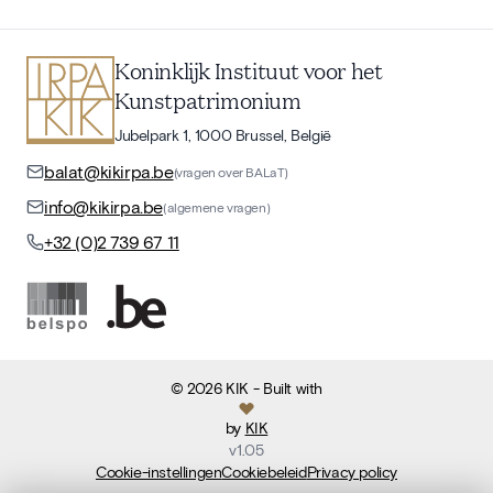
Koninklijk Instituut voor het
Kunstpatrimonium
Jubelpark 1, 1000 Brussel, België
balat@kikirpa.be
(vragen over BALaT)
info@kikirpa.be
(algemene vragen)
+32 (0)2 739 67 11
©
2026
KIK
- Built with
by
KIK
v
1.05
Cookie-instellingen
Cookiebeleid
Privacy policy