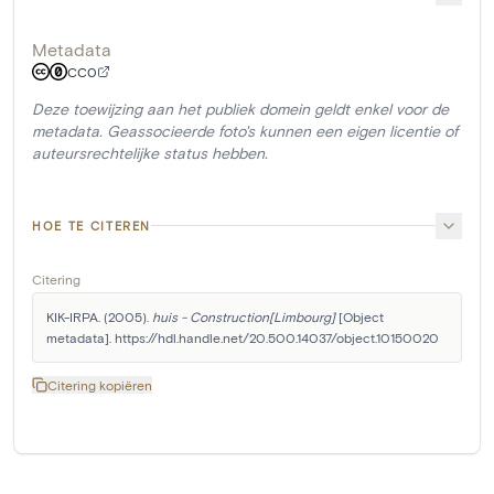
Metadata
CC0
Deze toewijzing aan het publiek domein geldt enkel voor de
metadata. Geassocieerde foto's kunnen een eigen licentie of
auteursrechtelijke status hebben.
HOE TE CITEREN
Citering
KIK-IRPA. (2005). 
huis - Construction[Limbourg]
 [Object 
metadata]. https://hdl.handle.net/20.500.14037/object.10150020
Citering kopiëren