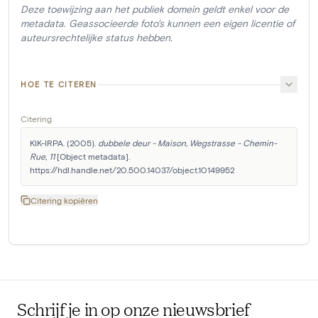
Deze toewijzing aan het publiek domein geldt enkel voor de
metadata. Geassocieerde foto's kunnen een eigen licentie of
auteursrechtelijke status hebben.
HOE TE CITEREN
Citering
KIK-IRPA. (2005). 
dubbele deur - Maison, Wegstrasse - Chemin-
Rue, 11
 [Object metadata]. 
https://hdl.handle.net/20.500.14037/object.10149952
Citering kopiëren
Schrijf je in op onze nieuwsbrief