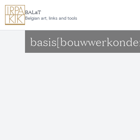
Ga naar hoofdinhoud
BALaT
Belgian art, links and tools
basis[bouwwerkonder