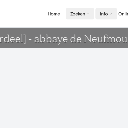
Home
Zoeken
Info
Onli
deel] - abbaye de Neufmous