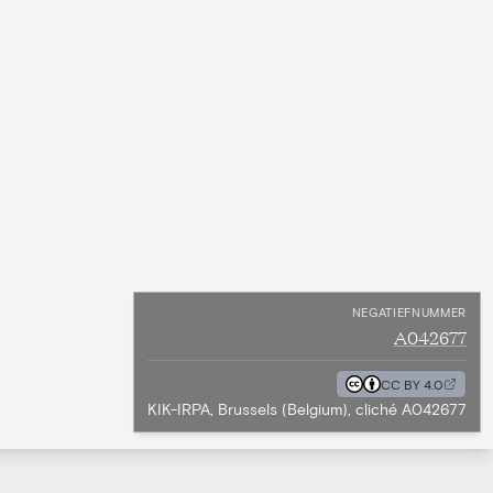
NEGATIEFNUMMER
A042677
CC BY 4.0
KIK-IRPA, Brussels (Belgium), cliché A042677