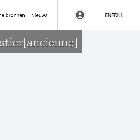
ne bronnen
Nieuws
EN
FR
NL
tier[ancienne]