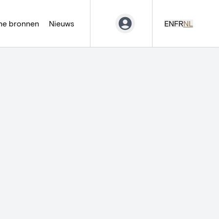
ne bronnen
Nieuws
EN
FR
NL