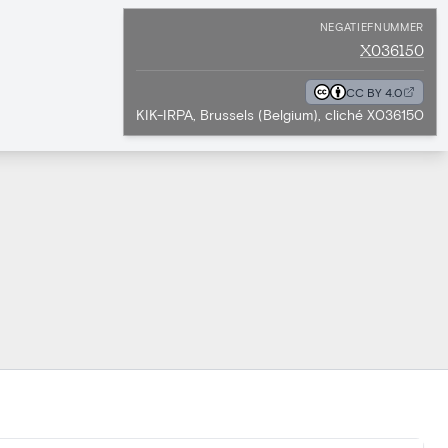
NEGATIEFNUMMER
X036150
CC BY 4.0
KIK-IRPA, Brussels (Belgium), cliché X036150