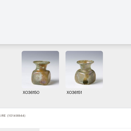
X036150
X036151
RE (10149944)