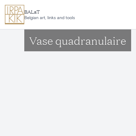
Ga naar hoofdinhoud
BALaT
Belgian art, links and tools
Vase quadranulaire