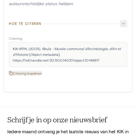
auteursrechtelijke status hebben.
HOE TE CITEREN
Citering
KIK-IRPA. (2005). 
fibula - Musée communal d'Archéologie, d'Art et 
d'Histoire
 [Object metadata]. 
https://hdl.handle.net/20.500.14037/object.10149917
Citering kopiëren
Schrijf je in op onze nieuwsbrief
Iedere maand ontvang je het laatste nieuws van het KIK in