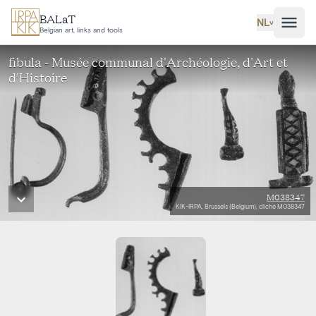
Ga naar hoofdinhoud
BALaT
NL
˅
Belgian art, links and tools
fibula - Musée communal d'Archéologie, d'Art et
d'Histoire
M038347
KIK-IRPA, Brussels (Belgium), cliché M038347