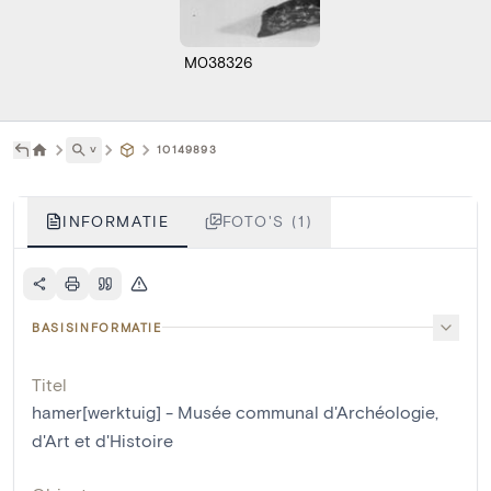
M038326
˅
10149893
INFORMATIE
FOTO'S (1)
BASISINFORMATIE
Titel
hamer[werktuig] - Musée communal d'Archéologie,
d'Art et d'Histoire