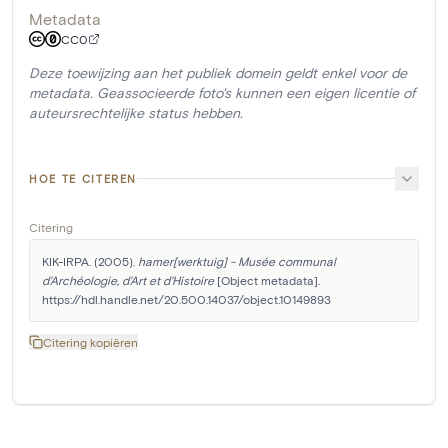
Metadata
CC0
Deze toewijzing aan het publiek domein geldt enkel voor de
metadata. Geassocieerde foto's kunnen een eigen licentie of
auteursrechtelijke status hebben.
HOE TE CITEREN
Citering
KIK-IRPA. (2005). 
hamer[werktuig] - Musée communal 
d'Archéologie, d'Art et d'Histoire
 [Object metadata]. 
https://hdl.handle.net/20.500.14037/object.10149893
Citering kopiëren