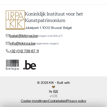
Koninklijk Instituut voor het
Kunstpatrimonium
Jubelpark 1, 1000 Brussel, België
balat@kikirpa.be
(vragen over BALaT)
info@kikirpa.be
(algemene vragen)
+32 (0)2 739 67 11
©
2026
KIK
- Built with
by
KIK
v
1.05
Cookie-instellingen
Cookiebeleid
Privacy policy