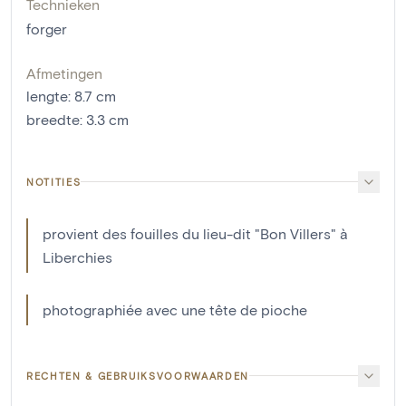
Technieken
forger
Afmetingen
lengte
:
8.7
cm
breedte
:
3.3
cm
NOTITIES
provient des fouilles du lieu-dit "Bon Villers" à
Liberchies
photographiée avec une tête de pioche
RECHTEN & GEBRUIKSVOORWAARDEN