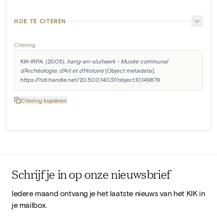
HOE TE CITEREN
Citering
KIK-IRPA. (2005). 
hang-en-sluitwerk - Musée communal 
d'Archéologie, d'Art et d'Histoire
 [Object metadata]. 
https://hdl.handle.net/20.500.14037/object.10149879
Citering kopiëren
Schrijf je in op onze nieuwsbrief
Iedere maand ontvang je het laatste nieuws van het KIK in
je mailbox.