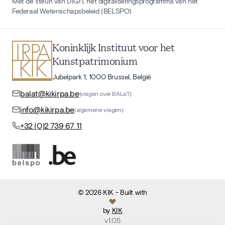
Met de steun van DIGIT, het digitaliseringsprogramma van het
Federaal Wetenschapsbeleid (BELSPO)
Koninklijk Instituut voor het
Kunstpatrimonium
Jubelpark 1, 1000 Brussel, België
balat@kikirpa.be
(vragen over BALaT)
info@kikirpa.be
(algemene vragen)
+32 (0)2 739 67 11
©
2026
KIK
- Built with
by
KIK
v
1.05