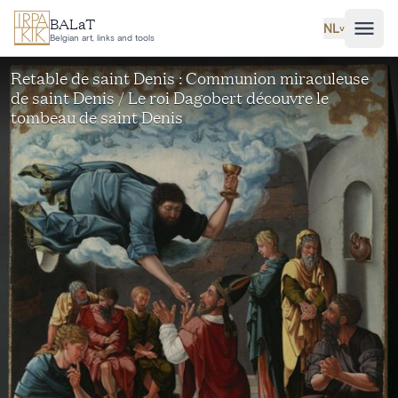
Ga naar hoofdinhoud
BALaT
NL
˅
Belgian art, links and tools
Retable de saint Denis : Communion miraculeuse
de saint Denis / Le roi Dagobert découvre le
tombeau de saint Denis