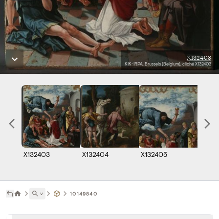
X132403
KIK-IRPA, Brussels (Belgium), cliché X132403
X132403
X132404
X132405
X1014
˅
10149840