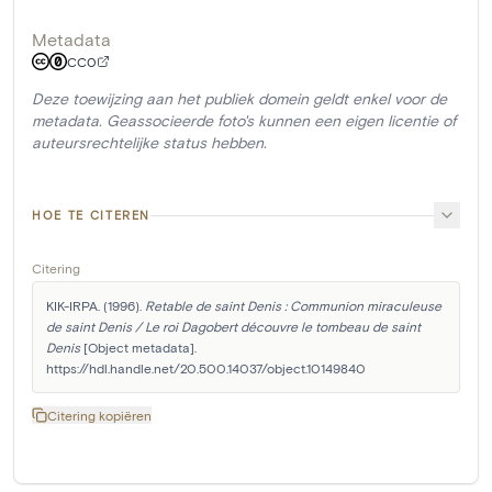
Metadata
CC0
Deze toewijzing aan het publiek domein geldt enkel voor de
metadata. Geassocieerde foto's kunnen een eigen licentie of
auteursrechtelijke status hebben.
HOE TE CITEREN
Citering
KIK-IRPA. (1996). 
Retable de saint Denis : Communion miraculeuse 
de saint Denis / Le roi Dagobert découvre le tombeau de saint 
Denis
 [Object metadata]. 
https://hdl.handle.net/20.500.14037/object.10149840
Citering kopiëren